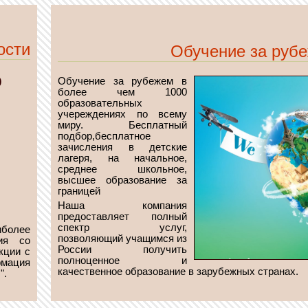
ости
Обучение за рубе
0
Обучение за рубежем в
более чем 1000
образовательных
учереждениях по всему
миру. Бесплатный
подбор,бесплатное
зачисления в детские
лагеря, на начальное,
среднее школьное,
высшее образование за
границей
Наша компания
предоставляет полный
спектр услуг,
более
позволяющий учащимся из
ия со
России получить
кции с
полноценное и
рмация
качественное образование в зарубежных странах.
".